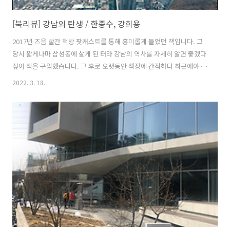
[북리뷰] 강남의 탄생 / 한종수, 강희용
2017년 즈음 빨간 책방 팟캐스트를 통해 흥미롭게 들었던 책입니다. 그
당시 짧게나마 삼성동에 살게 된 터라 강남의 역사를 자세히 알면 좋겠다
싶어 책을 구입했습니다. 그 후로 오랫동안 책장에 간직하다 최근에야 눈
길이 가서 읽기 시작했어요. 2012년 유튜브 최초로 조회수 10억과 20억
2022. 3. 18.
을 넘긴 싸이의 "강남스타일"로 세계적 인지도를 얻게 된 강남. 저에겐
그보다 이전인 대학시절 과모임과 2000년 초반 직장이 역삼동에 있다는
이유로 친숙한 곳이었습니다. 책에서도 언급되듯이 강남은 저에게도 늘
동경의 대상이자 질투의 대상이었지요. 강남에 사는 친구들을 만나면 괜
스레 기가 죽는 기분이 들었고 우리 부모님은 왜 그 당시 강남에 땅을 사
두지 않았을까 하는 철부지 같은 생각이 스치곤 했습니다. 강남의 정의는
..