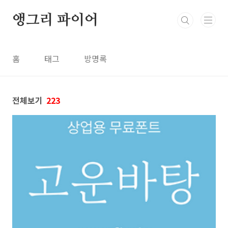
본문 바로가기
앵그리 파이어
홈
태그
방명록
전체보기
223