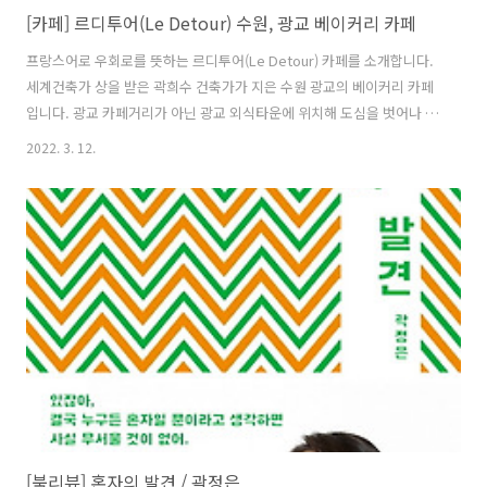
[카페] 르디투어(Le Detour) 수원, 광교 베이커리 카페
프랑스어로 우회로를 뜻하는 르디투어(Le Detour) 카페를 소개합니다.
세계건축가 상을 받은 곽희수 건축가가 지은 수원 광교의 베이커리 카페
입니다. 광교 카페거리가 아닌 광교 외식타운에 위치해 도심을 벗어나 있
어 여유로운 느낌이에요. 대형카페에 걸맞게 전용 주차장이 구비되어 있
2022. 3. 12.
습니다. 주말엔 몰리는 인파가 많아 평일에 오셔야 그나마 한적한 느낌을
받으실 수 있을 것 같습니다. Bienvenue Le Detour 우연히 돌아가던
길에서 만나게 된 뜻밖의 즐거움과 아름다움 베이커리 카페 답게 다양하
고 먹음직스러운 빵들이 정말 많았어요. 직접 고른 빵과 커피~ 가격은 생
각만큼 사악하진 않았어요. 빵은 비주얼만큼 맛도 좋았으나 커피가 연해
서 살짝 아쉬웠습니다. 케잌과 샌드위치, 키쉬도 너무 맛있어 보였어요...
[북리뷰] 혼자의 발견 / 곽정은