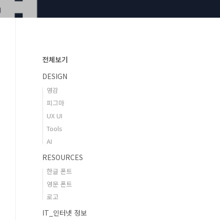
전체보기
DESIGN
영감
피그마
UX UI
Tools
AI
RESOURCES
한글 폰트
영문 폰트
로고
IT_인터넷 정보