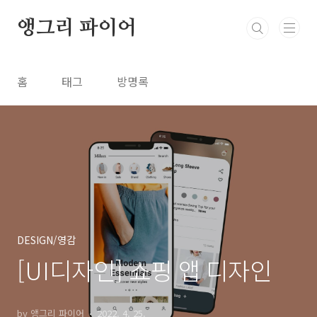
본문 바로가기
앵그리 파이어
홈
태그
방명록
DESIGN/영감
[UI디자인] 쇼핑 앱 디자인
by 앵그리 파이어
2022. 4. 25.