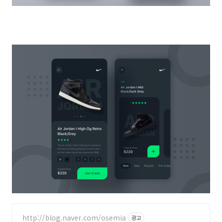
http://blog.naver.com/osemia
광고