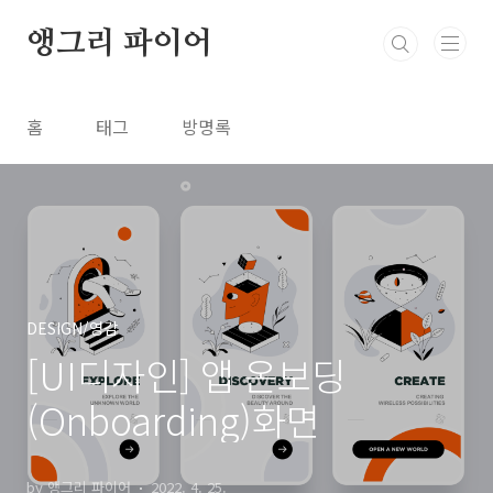
본문 바로가기
앵그리 파이어
홈
태그
방명록
DESIGN/영감
[UI디자인] 앱 온보딩
(Onboarding)화면
by 앵그리 파이어
2022. 4. 25.