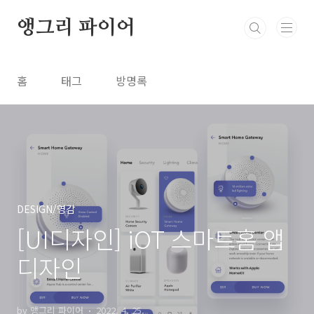
본문 바로가기
앵그리 파이어
홈
태그
방명록
DESIGN/영감
[UI디자인] iOT 스마트홈 앱
디자인
by 앵그리 파이어
2022. 4. 25.