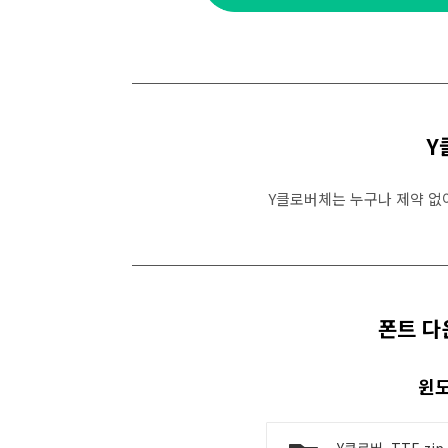
Y
Y클로버체는 누구나 제약 없
폰트 다운
윈도