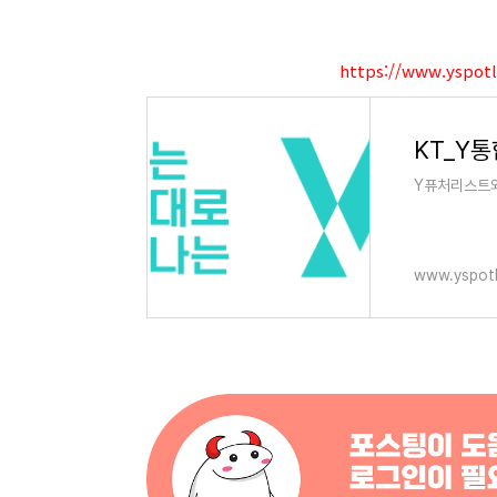
https://www.yspotl
KT_Y
Y퓨처리스트와
www.yspotl