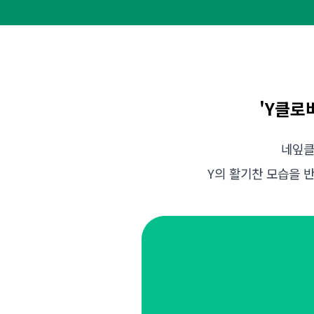
'Y클로
네잎클
Y의 활기찬 모습을 