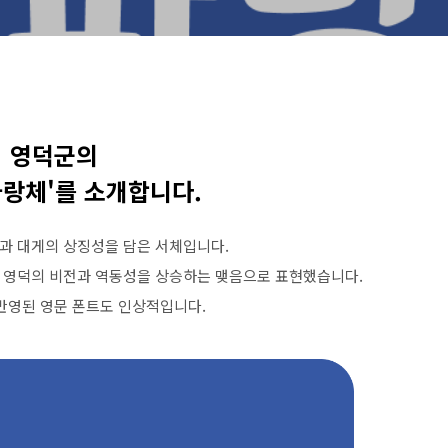
영덕군의
랑체'를 소개합니다.
과
대게의
상징성을
담은
서체입니다
.
영덕의
비전과
역동성을
상승하는
맺음으로
표현했습니다
.
반영된
영문
폰트도
인상적입니다
.