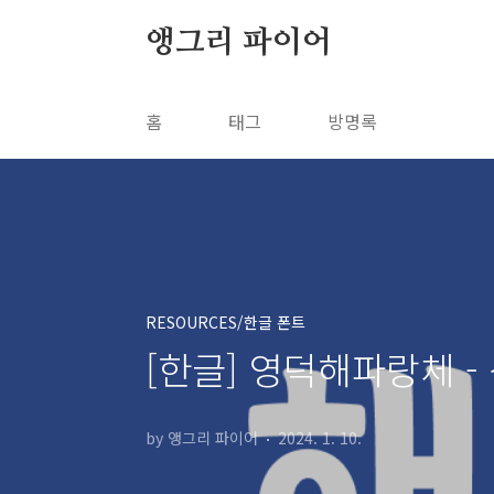
본문 바로가기
앵그리 파이어
홈
태그
방명록
RESOURCES/한글 폰트
[한글] 영덕해파랑체 -
by 앵그리 파이어
2024. 1. 10.