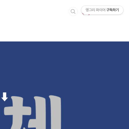
앵그리 파이어
구독하기
⬇︎