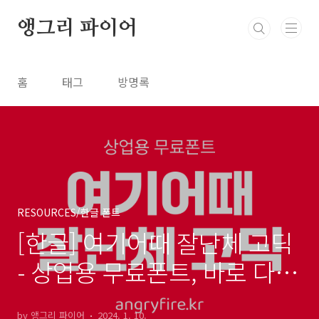
본문 바로가기
앵그리 파이어
홈
태그
방명록
RESOURCES/한글 폰트
[한글] 여기어때 잘난체 고딕
- 상업용 무료폰트, 바로 다운
로드 ⬇︎
by 앵그리 파이어
2024. 1. 10.