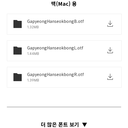
맥(Mac) 용
GapyeongHanseokbongB.otf
1.32MB
GapyeongHanseokbongL.otf
1.44MB
GapyeongHanseokbongR.otf
1.39MB
더 많은 폰트 보기
▼