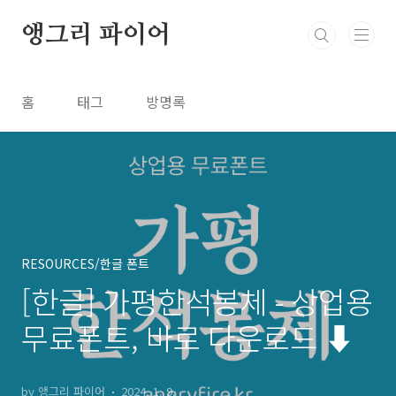
본문 바로가기
앵그리 파이어
홈
태그
방명록
RESOURCES/한글 폰트
[한글] 가평한석봉체 - 상업용
무료폰트, 바로 다운로드 ⬇︎
by 앵그리 파이어
2024. 1. 9.