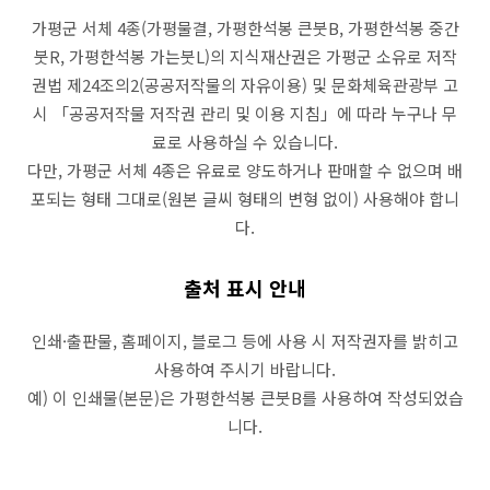
가평군 서체 4종(가평물결, 가평한석봉 큰붓B, 가평한석봉 중간
붓R, 가평한석봉 가는붓L)의 지식재산권은 가평군 소유로 저작
권법 제24조의2(공공저작물의 자유이용) 및 문화체육관광부 고
시 「공공저작물 저작권 관리 및 이용 지침」에 따라 누구나 무
료로 사용하실 수 있습니다.
다만, 가평군 서체 4종은 유료로 양도하거나 판매할 수 없으며 배
포되는 형태 그대로(원본 글씨 형태의 변형 없이) 사용해야 합니
다.
출처 표시 안내
인쇄
·
출판물
,
홈페이지
,
블로그
등에
사용
시
저작권자를
밝히고
사용하여
주시기
바랍니다
.
예
)
이
인쇄물
(
본문
)
은
가평한석봉
큰붓
B
를
사용하여
작성되었습
니다
.