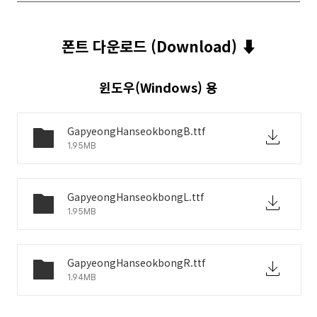
폰트 다운로드 (Download) ⬇︎
윈도우(Windows) 용
GapyeongHanseokbongB.ttf
1.95MB
GapyeongHanseokbongL.ttf
1.95MB
GapyeongHanseokbongR.ttf
1.94MB