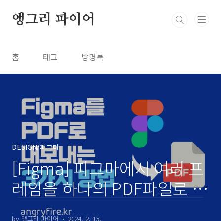
본문 바로가기
앵그리 파이어
홈
태그
방명록
DESIGN/피그마
[Figma] 피그마에서 여러 프
레임을 하나의 PDF파일로 내
보내는 3가지 방법
by 앵그리 파이어
2024. 2. 15.