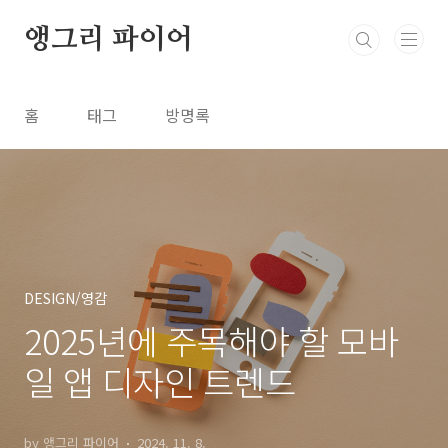
본문 바로가기
앵그리 파이어
홈
태그
방명록
DESIGN/영감
2025년에 주목해야 할 모바
일 앱 디자인 트렌드
by 앵그리 파이어
2024. 11. 8.