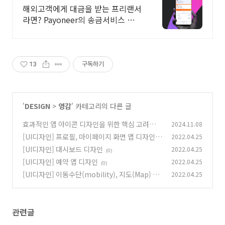
로벌 페이먼트 서비스
해외고객에게 대금을 받는 프리랜서
라면? Payoneer의 송금서비스 이용
하세요
13
구독하기
'
DESIGN
>
영감
' 카테고리의 다른 글
효과적인 앱 아이콘 디자인을 위한 핵심 고려사항
2024.11.08
[UI디자인] 프로필, 마이페이지 화면 앱 디자인
2022.04.25
(0)
[UI디자인] 대시보드 디자인
2022.04.25
(0)
(0)
[UI디자인] 예약 앱 디자인
2022.04.25
(0)
[UI디자인] 이동수단(mobility), 지도(Map) 앱
2022.04.25
디자인
(0)
관련글