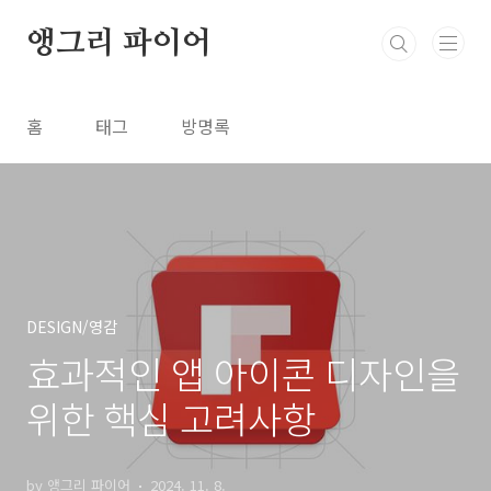
본문 바로가기
앵그리 파이어
홈
태그
방명록
DESIGN/영감
효과적인 앱 아이콘 디자인을
위한 핵심 고려사항
by 앵그리 파이어
2024. 11. 8.