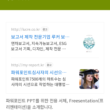
http://lucre.co.kr
광고
보고서 제작 전문기업 루커 보고
서의 명가
연차보고서, 지속가능보고서, ESG
보고서 기획, 디자인, 제작 전문 여성
기업
http://my-report.kr
광고
파워포인트심사자의 시선으로!
24시 주말 상담 가능 저렴
파워포인트7500개의 하트수는 심
사자의 시선으로 작업하는 대행업체
여야 가능합니다. 파트별 전문가/석
박논문경우 정교수 출신 진행/보안
파워포인트 PPT를 위한 전용 서체, Freesentation(프
보장/각종 모든 문서/24시진행
리젠테이션)을 소개합니다.