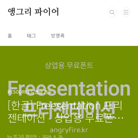
본문 바로가기
앵그리 파이어
홈
태그
방명록
RESOURCES/한글 폰트
[한글] Freesentation 프리
젠테이션 - 상업용 무료폰트,
바로 다운로드 ⬇︎
by 앵그리 파이어
2024. 4. 26.