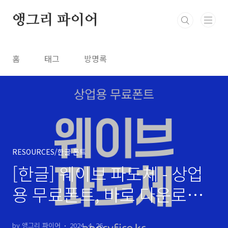
본문 바로가기
앵그리 파이어
홈
태그
방명록
RESOURCES/한글 폰트
[한글] 웨이브 파도체 - 상업
용 무료폰트, 바로 다운로드
⬇︎
by 앵그리 파이어
2024. 4. 26.