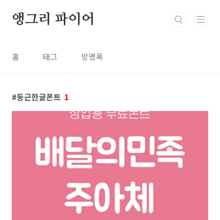
본문 바로가기
앵그리 파이어
홈
태그
방명록
둥근한글폰트
1