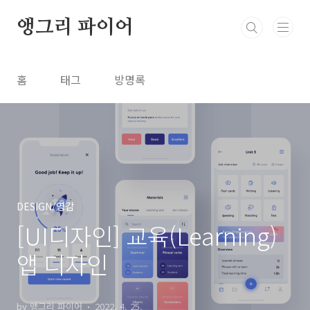
본문 바로가기
앵그리 파이어
홈
태그
방명록
DESIGN/영감
[UI디자인] 교육(Learning)
앱 디자인
by 앵그리 파이어
2022. 4. 25.