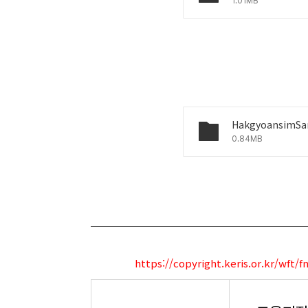
1.01MB
HakgyoansimSa
0.84MB
https://copyright.keris.or.kr/wf