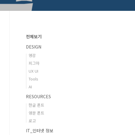
전체보기
DESIGN
영감
피그마
UX UI
Tools
AI
RESOURCES
한글 폰트
영문 폰트
로고
IT_인터넷 정보