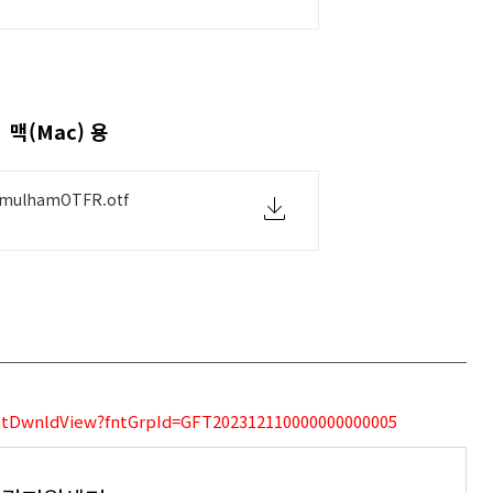
맥(Mac) 용
mulhamOTFR.otf
t/fntDwnldView?fntGrpId=GFT202312110000000000005