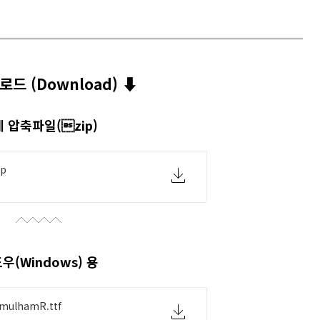
드 (Download) ⬇︎
 압축파일(zip)
ip
우(Windows) 용
mulhamR.ttf