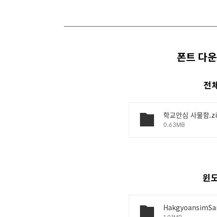
폰트 다운로
전체
학교안심 사물함.z
0.63MB
윈도
HakgyoansimSa