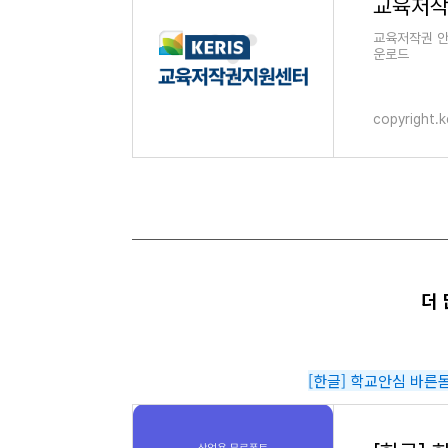
교육저
교육저작권 안
운로드
copyright.ke
더
[한글] 학교안심 바른돋