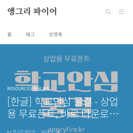
본문 바로가기
앵그리 파이어
홈
태그
방명록
RESOURCES/한글 폰트
[한글] 학교안심 물결 - 상업
용 무료폰트, 바로 다운로드
⬇︎
by 앵그리 파이어
2024. 3. 22.