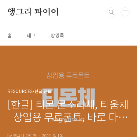
본문 바로가기
앵그리 파이어
홈
태그
방명록
RESOURCES/한글 폰트
[한글] 티몬 몬소리체, 티움체
- 상업용 무료폰트, 바로 다운
로드 ⬇︎
by 앵그리 파이어
2020. 3. 10.