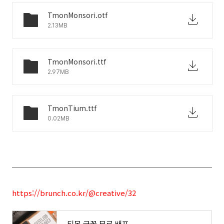
TmonMonsori.otf
2.13MB
TmonMonsori.ttf
2.97MB
TmonTium.ttf
0.02MB
https://brunch.co.kr/@creative/32