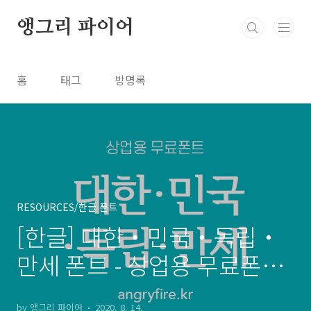
본문 바로가기
앵그리 파이어
홈
태그
방명록
RESOURCES/한글 폰트
[한글] 대한・민국・독립・
만세 폰트 - 상업용 무료폰트,
다운로드 링크 ⬇︎
by 앵그리 파이어
2020. 8. 14.