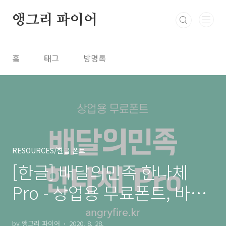
본문 바로가기
앵그리 파이어
홈
태그
방명록
RESOURCES/한글 폰트
[한글] 배달의민족 한나체
Pro - 상업용 무료폰트, 바로
다운로드 ⬇︎
by 앵그리 파이어
2020. 8. 28.