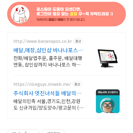
http://www.bananapos.co.kr
광고
배달,매장,샵인샵 바나나포스
가입시 1개월 무료
전화/배달앱주문, 홀주문, 배달대행
연동, 샵인샵까지 바나나포스 하나
로 해결하세요!
https://niceguys.imweb.me/
광고
주식회사 멋진녀석들 배달의민
족 공식협력사
배달의민족 서울,경기도,인천,강원
도 신규가입/양도양수/광고문의 (방
문상담)