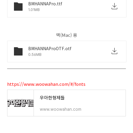
BMHANNAPro.ttf
1.01MB
맥(Mac) 용
BMHANNAProOTF.otf
0.56MB
https://www.woowahan.com/#/fonts
우아한형제들
www.woowahan.com